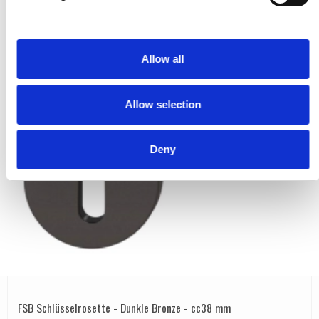
l
e
c
t
Allow all
i
o
Allow selection
n
Deny
FSB Schlüsselrosette - Dunkle Bronze - cc38 mm