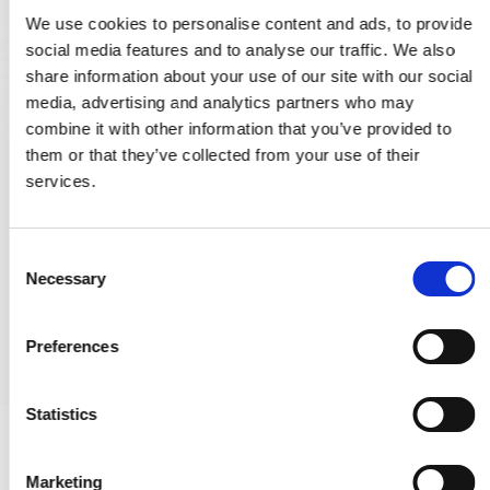
We use cookies to personalise content and ads, to provide
social media features and to analyse our traffic. We also
share information about your use of our site with our social
media, advertising and analytics partners who may
combine it with other information that you’ve provided to
them or that they’ve collected from your use of their
services.
Blindrosette mit versteckten Schrauben - Kupfer - cc30mm
VH.33.1006.CU
C
59,00 €
Necessary
o
n
PRODUKT ANZEIGEN
s
Preferences
e
n
t
Statistics
S
e
Marketing