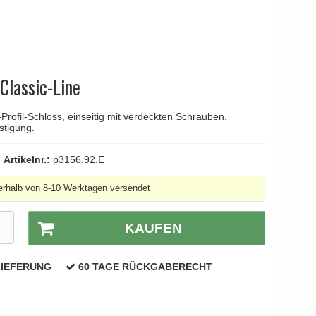
YOUNG
Kleis Design
Türgriffe
ne Türgriffe
Knud Holscher
Türgriff
 Classic-Line
rofil-Schloss, einseitig mit verdeckten Schrauben.
stigung.
Artikelnr.:
p3156.92.E
erhalb von 8-10 Werktagen versendet
R
KAUFEN
LIEFERUNG
60 TAGE RÜCKGABERECHT