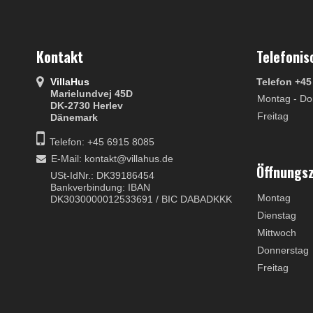
Kontakt
Telefonis
VillaHus
Telefon +45
Marielundvej 45D
Montag - Do
DK-2730 Herlev
Freitag
Dänemark
Telefon: +45 6915 8085
E-Mail
:
kontakt@villahus.de
Öffnungs
USt-IdNr.: DK39186454
Bankverbindung: IBAN
Montag
DK3030000012533691 / BIC DABADKKK
Dienstag
Mittwoch
Donnerstag
Freitag