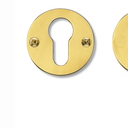
Porzellan Türgriffe
Türknöpfe
Kupfer türgriffe
Kreuz Türgriffe