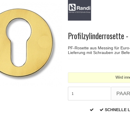
Türgriffe Gio Ponti LAMA
FSB Türgriff
Push-Platten
Klingelknopf
FSB - Türgriffe
MEDICI Türgriff
RANDI Classic Li
Türstopps
Türscharniere
Furnipart
Möbelgriffe
Profilzylinderrosette -
PF-Rosette aus Messing für Euro-P
Lieferung mit Schrauben zur Befe
Wird inn
PAA
SCHNELLE 