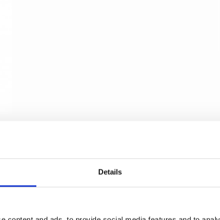
Zylinderring - Euro Profilschloss - Messing ohne
Lack - 6 mm
Details
Kyner og Co
231907
e content and ads, to provide social media features and to analy