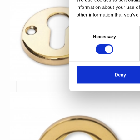
information about your use of
other information that you’ve
C
Necessary
o
n
s
e
n
t
Deny
S
e
l
e
c
t
i
o