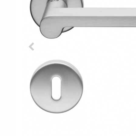
Porzellan Türgriffe
Türknöpfe
Kupfer türgriffe
Kreuz Türgriffe