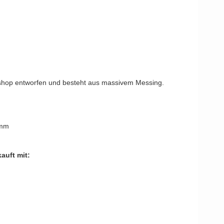
YOUNG
Kleis Design
Türgriffe
ne Türgriffe
Knud Holscher
Türgriff
rkshop entworfen und besteht aus massivem Messing.
 mm
auft mit: