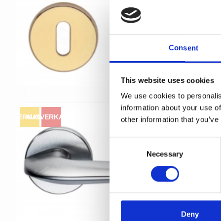
Consent
This website uses cookies
We use cookies to personalis
information about your use of
VERKAUF
AUSVERKAUFT
other information that you’ve
C
Necessary
o
n
s
e
n
t
Deny