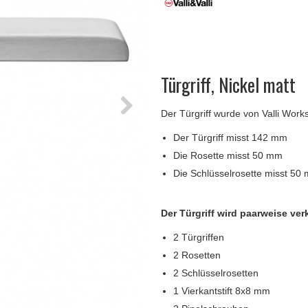
Türgriffe Gio Ponti LAMA
FSB Türgriff
Push-Platten
Klingelknopf
FSB - Türgriffe
MEDICI Türgriff
RANDI Classic Li
Türstopps
Türscharniere
Furnipart
Möbelgriffe
Türgriff, Nickel matt
Der Türgriff wurde von Valli Wo
Der Türgriff misst 142 mm
Die Rosette misst 50 mm
Die Schlüsselrosette misst 50
Der Türgriff wird paarweise verk
2 Türgriffen
2 Rosetten
2 Schlüsselrosetten
1 Vierkantstift 8x8 mm