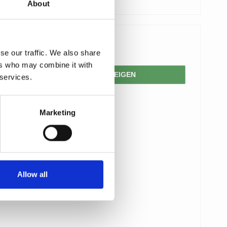
About
224,00 €
se our traffic. We also share
ers who may combine it with
PRODUKT ANZEIGEN
 services.
Marketing
Allow all