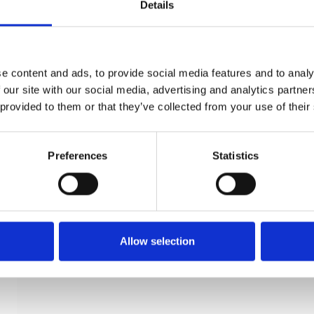
Details
Türgriff (Set) - Ohne Rosetten - WHALROS 115
mm
e content and ads, to provide social media features and to analy
 our site with our social media, advertising and analytics partn
Søe-Jensen & Co
 provided to them or that they’ve collected from your use of their
SJ.08-031Q
Preferences
Statistics
Allow selection