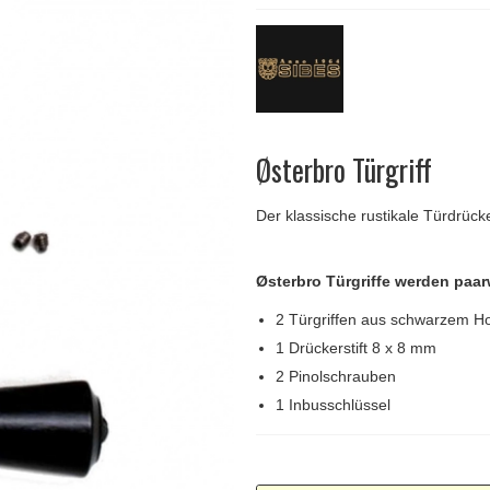
Türgriffe Gio Ponti LAMA
FSB Türgriff
Push-Platten
Klingelknopf
FSB - Türgriffe
MEDICI Türgriff
RANDI Classic Li
Türstopps
Türscharniere
Furnipart
Möbelgriffe
Østerbro Türgriff
Der klassische rustikale Türdrück
Østerbro Türgriffe werden paar
2 Türgriffen aus schwarzem Ho
1 Drückerstift 8 x 8 mm
2 Pinolschrauben
1 Inbusschlüssel