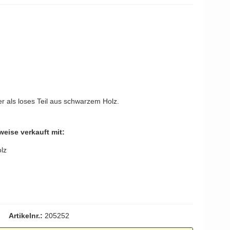
YOUNG
Kleis Design
Türgriffe
ne Türgriffe
Knud Holscher
Türgriff
er als loses Teil aus schwarzem Holz.
weise verkauft mit:
lz
Artikelnr.:
205252