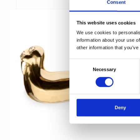
Consent
This website uses cookies
We use cookies to personalis
information about your use of
other information that you’ve
C
Necessary
o
n
s
e
n
t
Deny
S
e
l
e