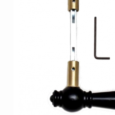
Porzellan Türgriffe
Türknöpfe
Kupfer türgriffe
Kreuz Türgriffe