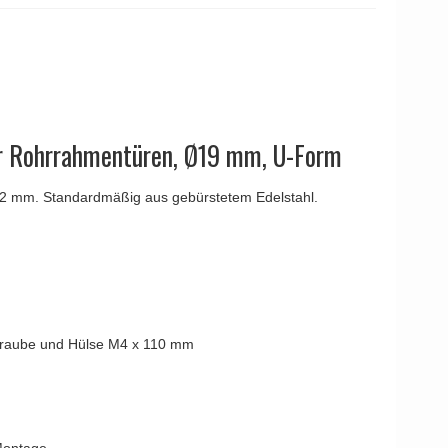
YOUNG
Kleis Design
Türgriffe
ne Türgriffe
Knud Holscher
Türgriff
ür Rohrrahmentüren, Ø19 mm, U-Form
0x2 mm. Standardmäßig aus gebürstetem Edelstahl.
chraube und Hülse M4 x 110 mm