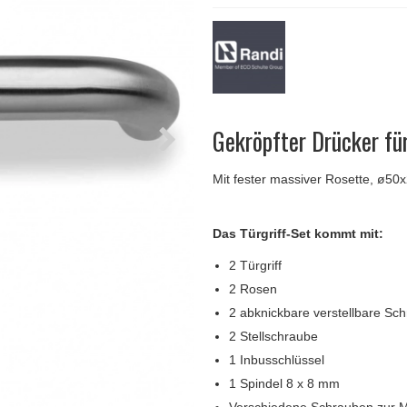
Türgriffe Gio Ponti LAMA
FSB Türgriff
Push-Platten
Klingelknopf
FSB - Türgriffe
MEDICI Türgriff
RANDI Classic Li
Türstopps
Türscharniere
Furnipart
Möbelgriffe
Gekröpfter Drücker f
Mit fester massiver Rosette, ø5
Das Türgriff-Set kommt mit:
2 Türgriff
2 Rosen
2 abknickbare verstellbare S
2 Stellschraube
1 Inbusschlüssel
1 Spindel 8 x 8 mm