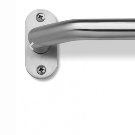
Porzellan Türgriffe
Türknöpfe
Kupfer türgriffe
Kreuz Türgriffe