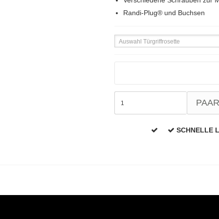
Verschiedene Schrauben zur 
Randi-Plug® und Buchsen
Auswahl Türgriffrosette
PAA
SCHNELLE 