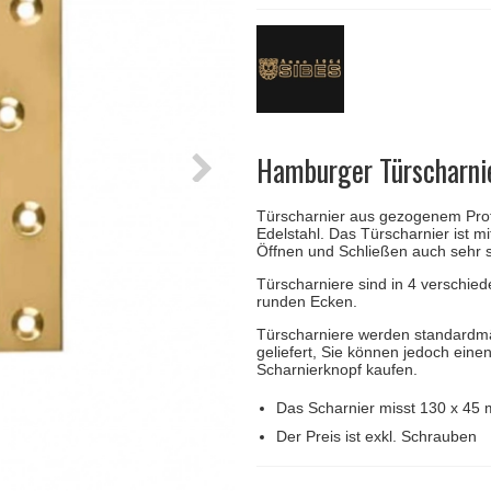
Türgriffe Gio Ponti LAMA
FSB Türgriff
Push-Platten
Klingelknopf
FSB - Türgriffe
MEDICI Türgriff
RANDI Classic Li
Türstopps
Türscharniere
Furnipart
Möbelgriffe
Hamburger Türscharni
Türscharnier aus gezogenem Profil,
Edelstahl. Das Türscharnier ist mi
Öffnen und Schließen auch sehr 
Türscharniere sind in 4 verschied
runden Ecken.
Türscharniere werden standardmä
geliefert, Sie können jedoch eine
Scharnierknopf kaufen.
Das Scharnier misst 130 x 45
Der Preis ist exkl. Schrauben