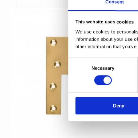
Consent
This website uses cookies
We use cookies to personalis
information about your use of
other information that you’ve
C
Necessary
o
n
s
e
n
t
Deny
S
e
l
e