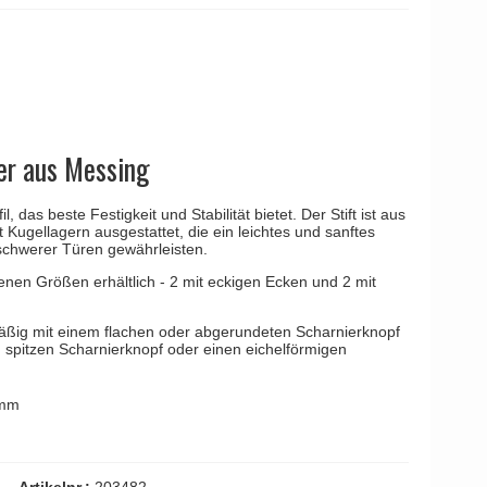
YOUNG
Kleis Design
Türgriffe
ne Türgriffe
Knud Holscher
Türgriff
er aus Messing
 das beste Festigkeit und Stabilität bietet. Der Stift ist aus
t Kugellagern ausgestattet, die ein leichtes und sanftes
schwerer Türen gewährleisten.
enen Größen erhältlich - 2 mit eckigen Ecken und 2 mit
ßig mit einem flachen oder abgerundeten Scharnierknopf
n spitzen Scharnierknopf oder einen eichelförmigen
 mm