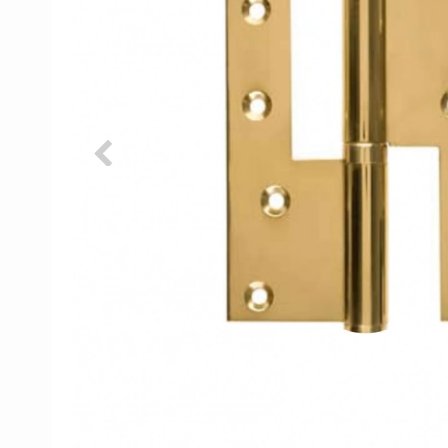
Porzellan Türgriffe
Türknöpfe
Kupfer türgriffe
Kreuz Türgriffe