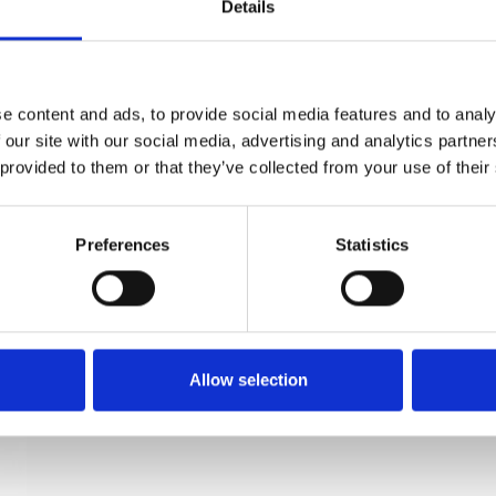
Details
Türscharnier - Links - 115 x 34 mm -
Quadratisch - Messing - Edelstahlstift
e content and ads, to provide social media features and to analy
 our site with our social media, advertising and analytics partn
Kyner og Co
 provided to them or that they’ve collected from your use of their
203481
Preferences
Statistics
Allow selection