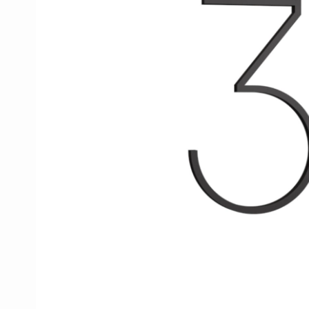
Porzellan Türgriffe
Türknöpfe
Kupfer türgriffe
Kreuz Türgriffe