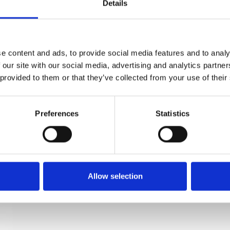
Details
Hausnummern - Groß - Messing gebürstet -
Modell 572 - 140 mm
e content and ads, to provide social media features and to analy
 our site with our social media, advertising and analytics partn
Kyner og Co
 provided to them or that they’ve collected from your use of their
200550-200564
Preferences
Statistics
Allow selection