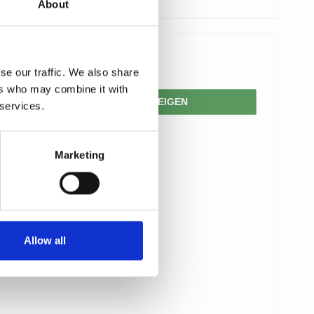
About
Preis ab
15,00 €
se our traffic. We also share
ers who may combine it with
PRODUKT ANZEIGEN
 services.
Marketing
Allow all