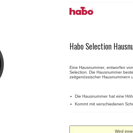
Türgriffe Gio Ponti LAMA
FSB Türgriff
Push-Platten
Klingelknopf
FSB - Türgriffe
MEDICI Türgriff
RANDI Classic Li
Türstopps
Türscharniere
Furnipart
Möbelgriffe
Habo Selection Hausn
Eine Hausnummer, entworfen von
Selection. Die Hausnummer beste
zeitgenössischer Hausnummern un
Die Hausnummer hat eine Höh
Kommt mit verschiedenen Sch
Wird inne