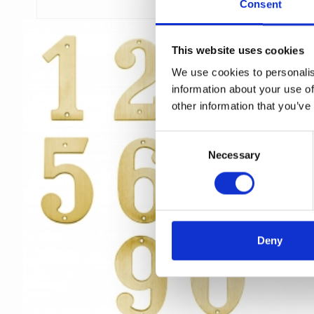
Consent
This website uses cookies
We use cookies to personalis
information about your use of
other information that you’ve
C
Necessary
o
n
s
e
n
t
Deny
S
e
l
e