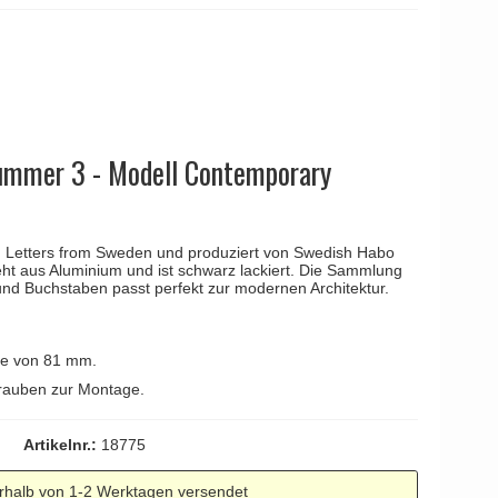
YOUNG
Kleis Design
Türgriffe
ne Türgriffe
Knud Holscher
Türgriff
ummer 3 - Modell Contemporary
 Letters from Sweden und produziert von Swedish Habo
ht aus Aluminium und ist schwarz lackiert. Die Sammlung
d Buchstaben passt perfekt zur modernen Architektur.
e von 81 mm.
rauben zur Montage.
Artikelnr.:
18775
rhalb von 1-2 Werktagen versendet