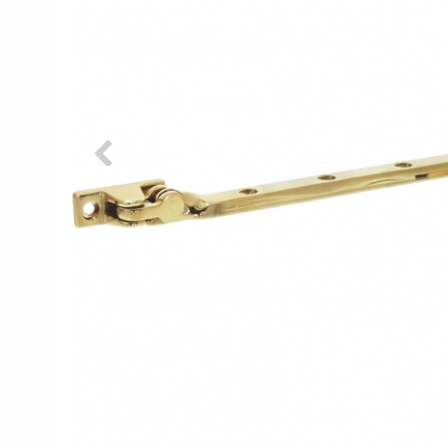
Porzellan Türgriffe
Türknöpfe
Kupfer türgriffe
Kreuz Türgriffe