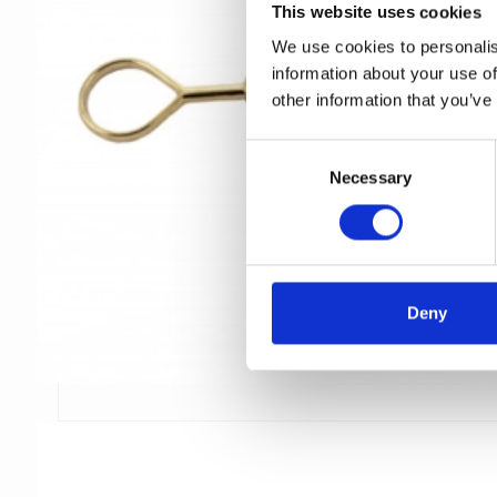
This website uses cookies
We use cookies to personalis
information about your use of
other information that you’ve
C
Necessary
o
n
s
e
n
t
Deny
S
e
l
e
c
t