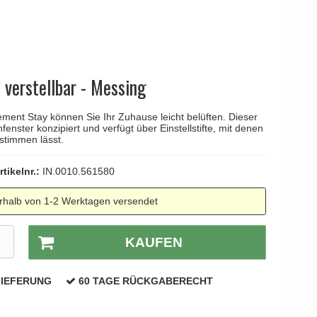
YOUNG
Kleis Design
Türgriffe
ne Türgriffe
Knud Holscher
Türgriff
 verstellbar - Messing
ent Stay können Sie Ihr Zuhause leicht belüften. Dieser
enster konzipiert und verfügt über Einstellstifte, mit denen
estimmen lässt.
rtikelnr.:
IN.0010.561580
rhalb von 1-2 Werktagen versendet
K
KAUFEN
LIEFERUNG
60 TAGE RÜCKGABERECHT