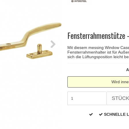
Türgriffe Gio Ponti LAMA
FSB Türgriff
Push-Platten
Klingelknopf
FSB - Türgriffe
MEDICI Türgriff
RANDI Classic Li
Türstopps
Türscharniere
Furnipart
Möbelgriffe
Fensterrahmenstütze -
Mit diesem messing Window Casem
Fensterrahmenhalter ist für Außenf
sich die Lüftungsposition leicht b
A
Wird inne
STÜC
SCHNELLE 