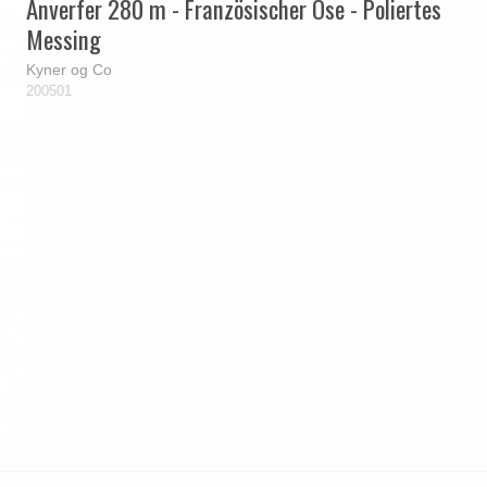
Anverfer 280 m - Französischer Öse - Poliertes
Messing
Kyner og Co
200501