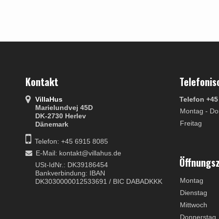
Kontakt
Telefonis
VillaHus
Telefon +45
Marielundvej 45D
Montag - Do
DK-2730 Herlev
Freitag
Dänemark
Telefon: +45 6915 8085
E-Mail
:
kontakt@villahus.de
Öffnungs
USt-IdNr.: DK39186454
Bankverbindung: IBAN
Montag
DK3030000012533691 / BIC DABADKKK
Dienstag
Mittwoch
Donnerstag