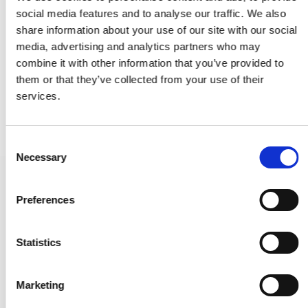
social media features and to analyse our traffic. We also
share information about your use of our site with our social
media, advertising and analytics partners who may
combine it with other information that you’ve provided to
them or that they’ve collected from your use of their
services.
C
Necessary
o
n
Türstopper 1147 - Messing ohne Lack - Weiße spitze - 78 mm
s
Preferences
232642
e
n
t
Statistics
20,00 €
S
PRODUKT ANZEIGEN
e
Marketing
l