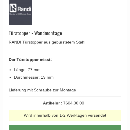
Kleiderhaken
RANDI türgriffe
Türgriffe Gio Ponti LAMA
Hüte Regale
RDS türgrigge
MEDICI Türgriff
Kabinenhaken
Samuel Heath türgriffe
Svanemøllen Holztürgriff
Messingpolitur
Türstopper - Wandmontage
Sibes Metall
Weingarden Türgriff
RANDI Türstopper aus gebürstetem Stahl
Søe-Jensen & Co.
Østerbro - Türgriffe aus Holz
Valli & Valli türgriffe
Türgriffe Buster+Punch
Der Türstopper misst:
YOUNG Türgriffe
DND Türgriffe
Länge: 77 mm
Formani Türgriffe
Durchmesser: 19 mm
FSB Türgriff
Lieferung mit Schraube zur Montage
RANDI Classic Line Türgriffe
Artikelnr.:
7604.00.00
Treibstangen - Patio
Wird innerhalb von 1-2 Werktagen versendet
Østerbro - Rückplatte
Türgriffe außen